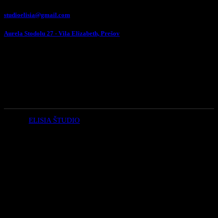
studioelisia@gmail.com
Aurela Stodolu 27 - Vila Elizabeth, Prešov
Otváracie Hodiny
PO - NE:
NA OBJEDNÁVKU
© 2022
ELISIA ŠTUDIO
, All Rights Reserved
Ozdravné a estetické štúdio ELISIA.
Aurela Stodolu (Vila Elizabeth) – Prešov
Pondelok – Piatok: NA OBJEDNÁVKU
Sobota: NA OBJEDNÁVKU
Nedeľa: ZATVORENÉ