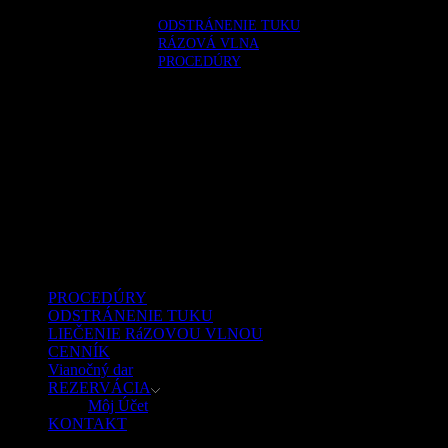
Preskočiť
ODSTRÁNENIE TUKU
k
RÁZOVÁ VLNA
obsahu
PROCEDÚRY
PROCEDÚRY
ODSTRÁNENIE TUKU
LIEČENIE RáZOVOU VLNOU
CENNÍK
Vianočný dar
REZERVÁCIA
Môj Účet
KONTAKT